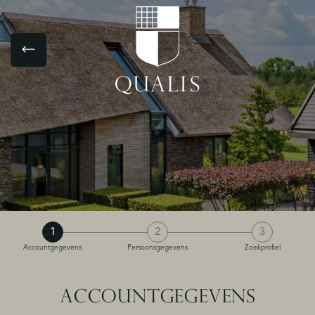
1
2
3
Accountgegevens
Persoonsgegevens
Zoekprofiel
ACCOUNTGEGEVENS