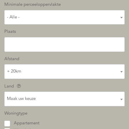
Minimale perceeloppervlakte
- Alle -
Plaats
Afstand
+ 20km
Land
Maak uw keuze
Woningtype
Appartement