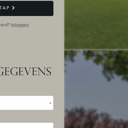
TAP
reerd?
Inloggen
GEGEVENS