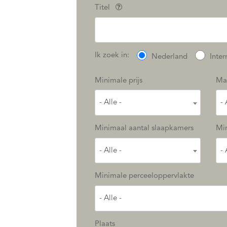
Titel
Ik zoek in:
Nederland
Inter
Minimale prijs
Max
- Alle -
- 
Minimaal aantal slaapkamers
Mi
- Alle -
- 
Minimale perceeloppervlakte
- Alle -
Plaats