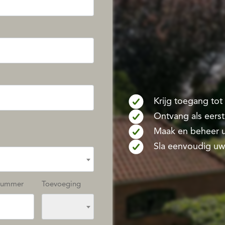
Krijg toegang to
Ontvang als eers
Maak en beheer u
Sla eenvoudig uw
nummer
Toevoeging