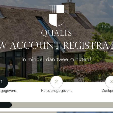
W ACCOUNT REGISTRAT
In minder dan twee minuten!
1
2
3
tgegevens
Persoonsgegevens
Zoekpr