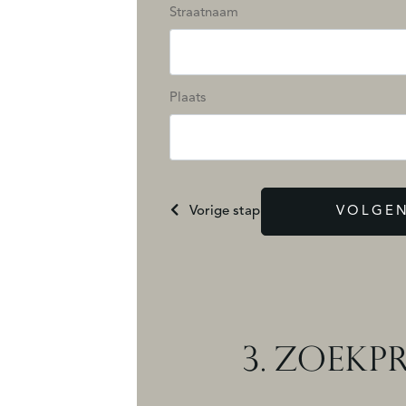
Straatnaam
Plaats
Vorige stap
VOLGEN
3.
ZOEKPR