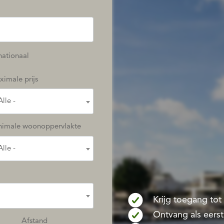
nationaal
imale prijs
Alle -
nimale woonoppervlakte
Alle -
Krijg toegang to
Ontvang als eers
Afstand