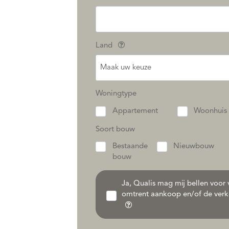
Land
Maak uw keuze
Woningtype
Appartement
Woonhuis
Soort bouw
Bestaande
Nieuwbouw
bouw
Ja, Qualis mag mij bellen voor v
omtrent aankoop en/of de verk