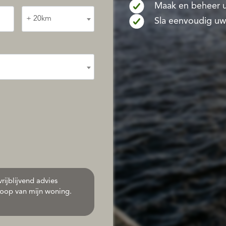
Maak en beheer u
+ 20km
Sla eenvoudig uw
rijblijvend advies
oop van mijn woning.