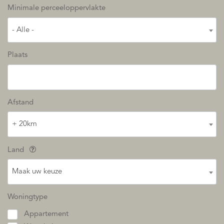
Minimale perceeloppervlakte
- Alle -
Plaats
Afstand
+ 20km
Land
Maak uw keuze
Woningtype
Appartement