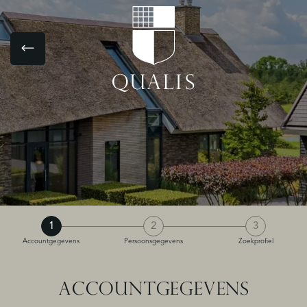
1
2
3
Accountgegevens
Persoonsgegevens
Zoekprofiel
ACCOUNTGEGEVENS