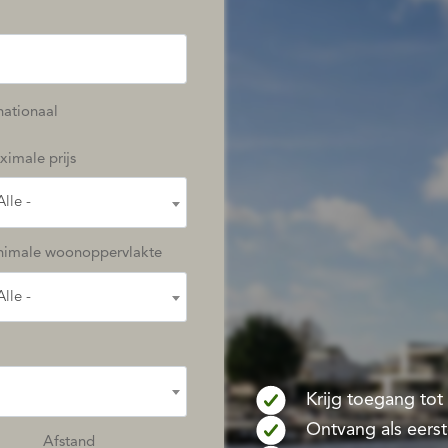
nationaal
imale prijs
Alle -
nimale woonoppervlakte
Alle -
Krijg toegang to
Ontvang als eers
Afstand