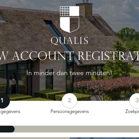
W ACCOUNT REGISTRAT
In minder dan twee minuten!
1
2
3
tgegevens
Persoonsgegevens
Zoekpr