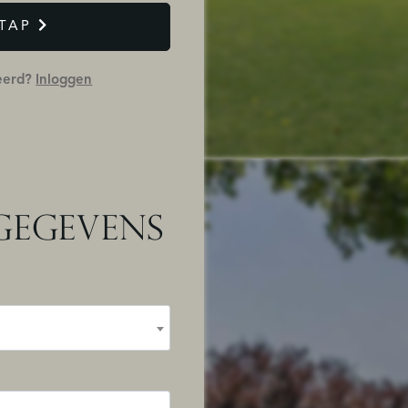
TAP
reerd?
Inloggen
GEGEVENS