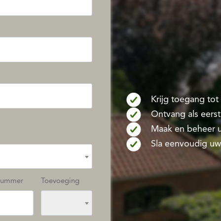
Krijg toegang to
Ontvang als eers
Maak en beheer u
Sla eenvoudig uw
nummer
Toevoeging