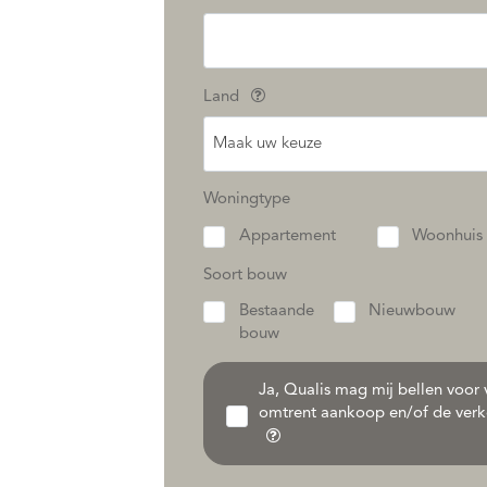
Land
Maak uw keuze
Woningtype
Appartement
Woonhuis
Soort bouw
Bestaande
Nieuwbouw
bouw
Ja, Qualis mag mij bellen voor v
omtrent aankoop en/of de verk