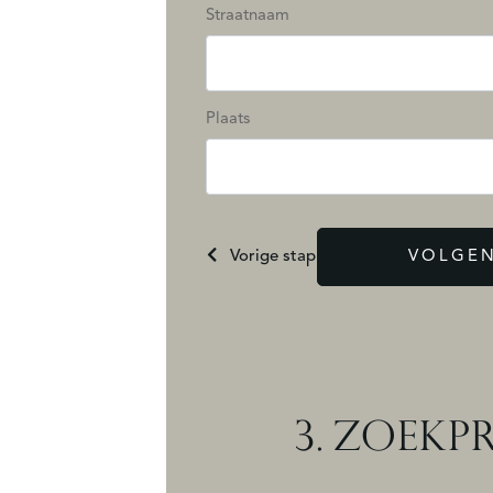
Straatnaam
Plaats
Vorige stap
VOLGEN
3.
ZOEKPR