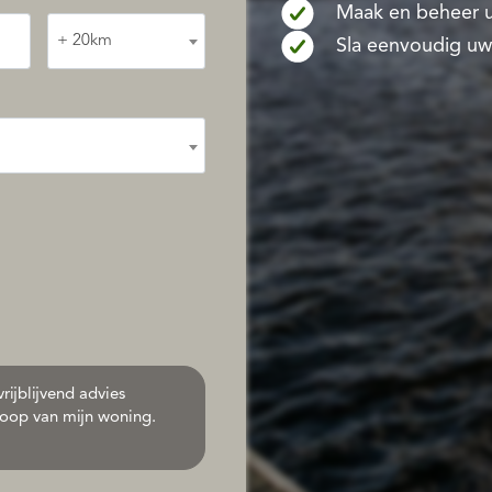
Maak en beheer u
+ 20km
Sla eenvoudig uw
rijblijvend advies
oop van mijn woning.