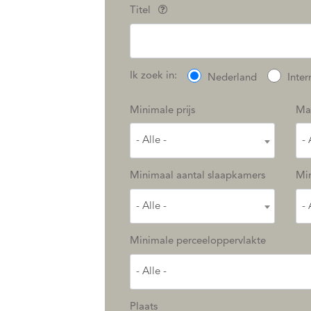
Titel
Ik zoek in:
Nederland
Inter
Minimale prijs
Max
- Alle -
- 
Minimaal aantal slaapkamers
Mi
- Alle -
- 
Minimale perceeloppervlakte
- Alle -
Plaats