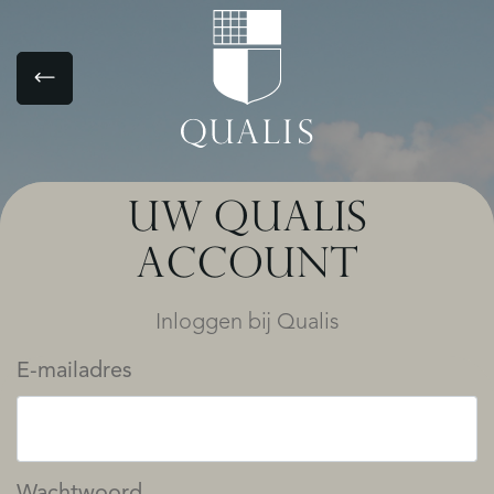
UW QUALIS
ACCOUNT
Inloggen bij Qualis
E-mailadres
Wachtwoord