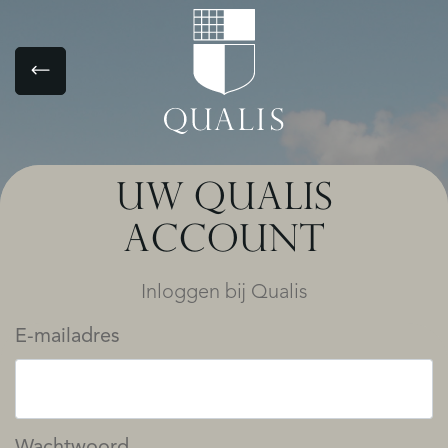
UW QUALIS
ACCOUNT
Inloggen bij Qualis
E-mailadres
Wachtwoord