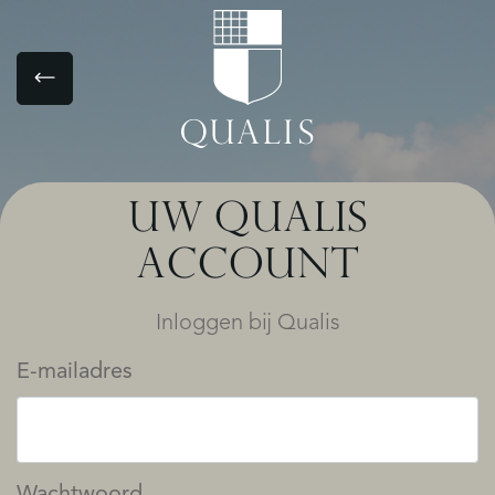
UW QUALIS
ACCOUNT
Inloggen bij Qualis
E-mailadres
Wachtwoord