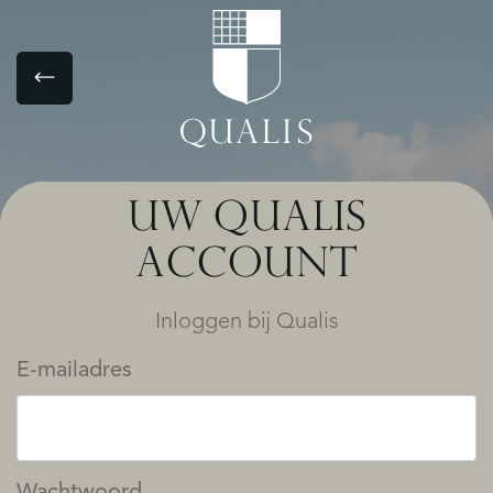
UW QUALIS
ACCOUNT
Inloggen bij Qualis
E-mailadres
Wachtwoord