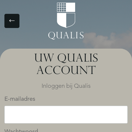
UW QUALIS
ACCOUNT
Inloggen bij Qualis
E-mailadres
Wachtwoord