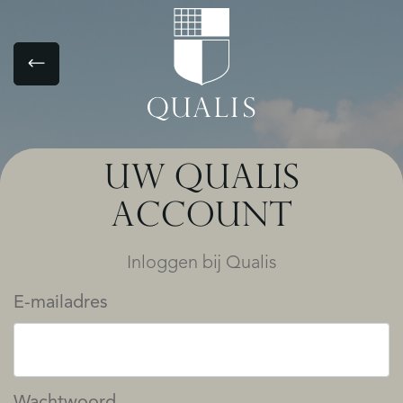
UW QUALIS
ACCOUNT
Inloggen bij Qualis
E-mailadres
Wachtwoord