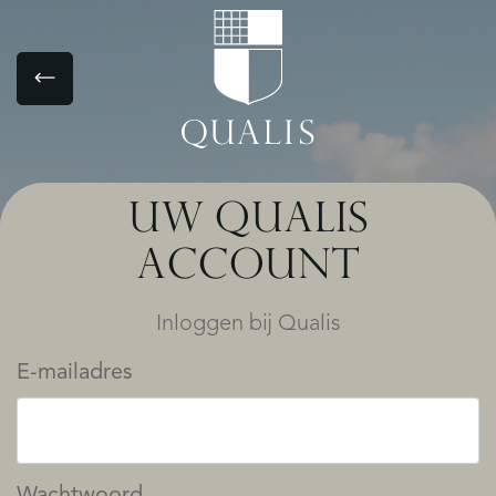
UW QUALIS
ACCOUNT
Inloggen bij Qualis
E-mailadres
Wachtwoord