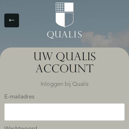
UW QUALIS
ACCOUNT
Inloggen bij Qualis
E-mailadres
Wachtwoord