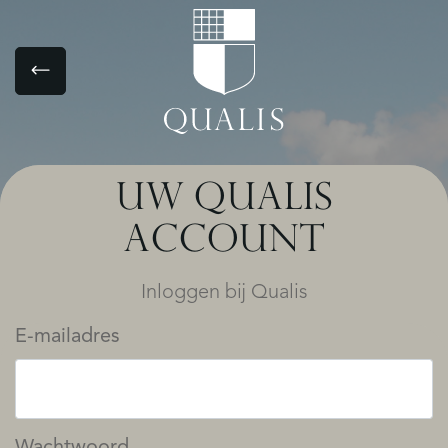
UW QUALIS
ACCOUNT
Inloggen bij Qualis
E-mailadres
Wachtwoord