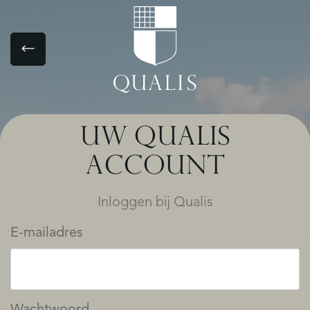
UW QUALIS
ACCOUNT
Inloggen bij Qualis
E-mailadres
Wachtwoord