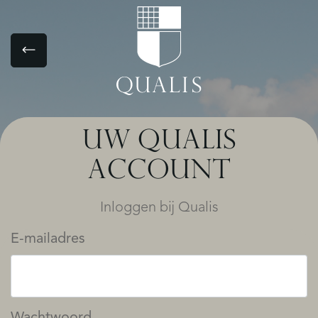
UW QUALIS
ACCOUNT
Inloggen bij Qualis
E-mailadres
Wachtwoord