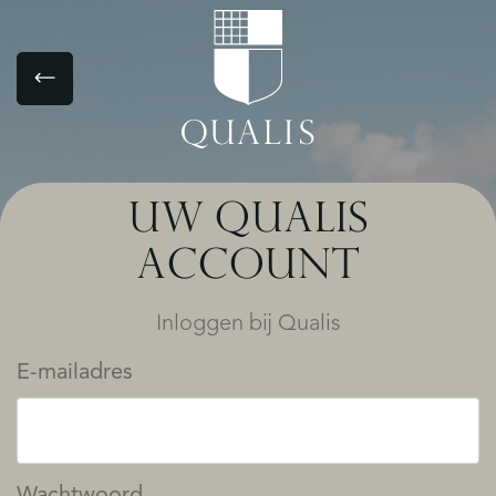
UW QUALIS
ACCOUNT
Inloggen bij Qualis
E-mailadres
Wachtwoord