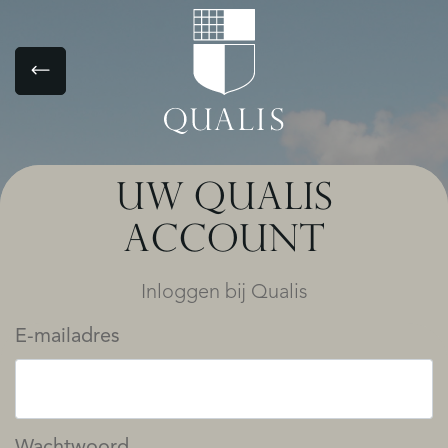
UW QUALIS
ACCOUNT
Inloggen bij Qualis
E-mailadres
Wachtwoord