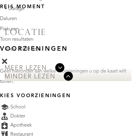
REIS MOMENT
• Garage
Daluren
Piekuren
LOCATIE
Toon resultaten
VOORZIENINGEN
Uzès, 30700 Uzès
MEER LEZEN
Geef hieronder aan welke voorzieningen u op de kaart wilt
MINDER LEZEN
tonen.
KIES VOORZIENINGEN
School
Dokter
Apotheek
Restaurant