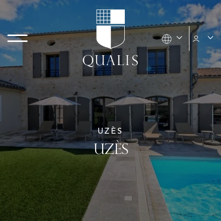
UZÈS
UZÈS