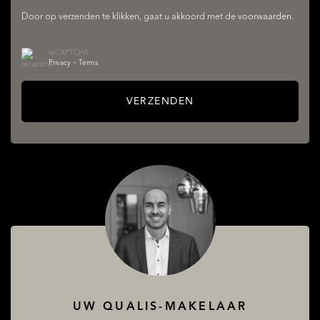
Door op verzenden te klikken, gaat u akkoord met de
voorwaarden
.
AANBOD
reCAPTCHA
Privacy
•
Terms
VERZENDEN
DIENSTEN
UW QUALIS-MAKELAAR