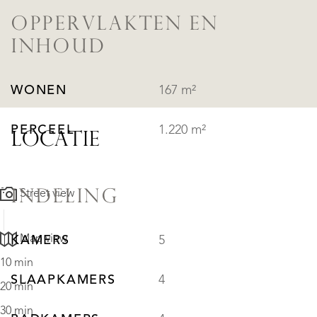
OPPERVLAKTEN EN
INHOUD
WONEN
167 m²
PERCEEL
1.220 m²
LOCATIE
INDELING
Street view
Map view
KAMERS
5
10 min
SLAAPKAMERS
4
20 min
30 min