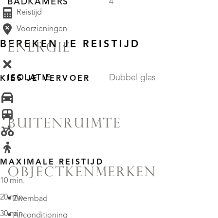
BADKAMERS
4
Reistijd
Voorzieningen
BEREKEN JE REISTIJD
ENERGIE
ISOLATIE
Dubbel glas
KIES JE VERVOER
BUITENRUIMTE
MAXIMALE REISTIJD
OBJECTKENMERKEN
10 min.
20 min.
• Zwembad
30 min.
• Airconditioning