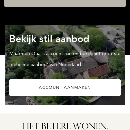
Bekijk stil aanbod
Maak een Qualis account aan en bekijk het grootste
'geheime aanbod' van Nederland.
ACCOUNT AANMAKEN
SAINTE-
FOY-
TARENTAISE
SAINTE-
HET BETERE WONEN.
FOY-