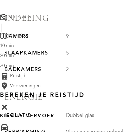
INDELING
Street view
Map view
KAMERS
9
10 min
SLAAPKAMERS
5
20 min
30 min
BADKAMERS
2
Reistijd
Voorzieningen
BEREKEN JE REISTIJD
ENERGIE
ISOLATIE
Dubbel glas
KIES JE VERVOER
VERWARMING
Vloerverwarming geheel