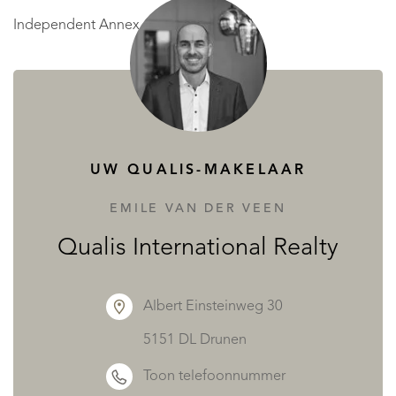
Independent Annex / Studio – ~34 m²
Living area with mezzanine, kitchenette, and bathroom
with WC, ideal for guests or rental income.
UW QUALIS-MAKELAAR
Outdoor Living & Leisure**
EMILE VAN DER VEEN
* Infinity pool 12x6 m with pool house, summer kitchen,
Qualis International Realty
and pizza oven
* Large terraces
Albert Einsteinweg 30
* Pétanque court and landscaped gardens
5151 DL Drunen
* Quiet and preserved environment
Toon telefoonnummer