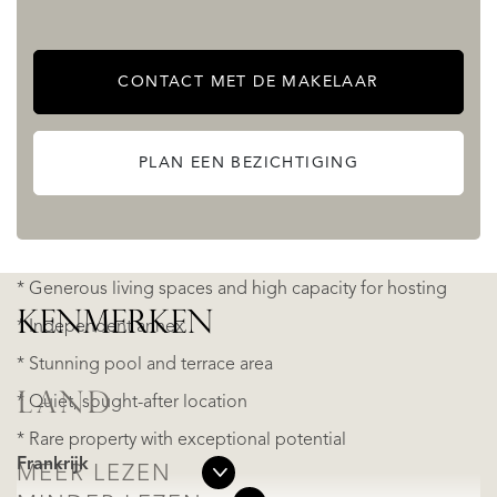
Comfort & Amenities
CONTACT MET DE MAKELAAR
* Heating via heat pump, wood stoves and insert
* Septic tank for sanitation
PLAN EEN BEZICHTIGING
⭐ **Key Features:**
* Generous living spaces and high capacity for hosting
KENMERKEN
* Independent annex
* Stunning pool and terrace area
LAND
* Quiet, sought-after location
* Rare property with exceptional potential
Frankrijk
MEER LEZEN