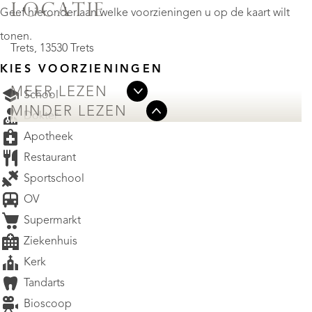
LOCATIE
Geef hieronder aan welke voorzieningen u op de kaart wilt
tonen.
Trets, 13530 Trets
KIES VOORZIENINGEN
MEER LEZEN
School
MINDER LEZEN
Dokter
Apotheek
Restaurant
Sportschool
OV
Supermarkt
Ziekenhuis
Kerk
Tandarts
Bioscoop