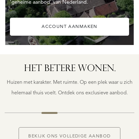
'geheime aanbod' van Nederland.
ACCOUNT AANMAKEN
HET BETERE WONEN.
BERGERAC
BERGERAC
Huizen met karakter. Met ruimte. Op een plek waar u zich
€
787.500
helemaal thuis voelt. Ontdek ons exclusieve aanbod.
NIEUW
BEKIJK ONS VOLLEDIGE AANBOD