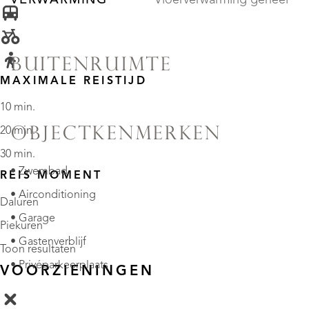
BUITENRUIMTE
MAXIMALE REISTIJD
10 min.
OBJECTKENMERKEN
20 min.
30 min.
• Zwembad
REIS MOMENT
• Airconditioning
Daluren
• Garage
Piekuren
• Gastenverblijf
Toon resultaten
• Privéparkeerplaats
VOORZIENINGEN