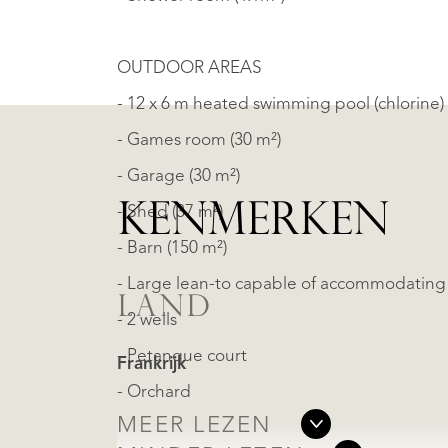
OUTDOOR AREAS
- 12 x 6 m heated swimming pool (chlorine)
- Games room (30 m²)
- Garage (30 m²)
KENMERKEN
- Shed (37 m²)
- Barn (150 m²)
- Large lean-to capable of accommodating 
LAND
- 2 wells
- Petanque court
Frankrijk
- Orchard
MEER LEZEN