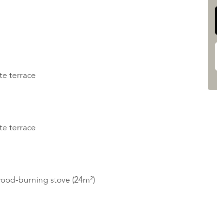
te terrace
te terrace
wood-burning stove (24m²)