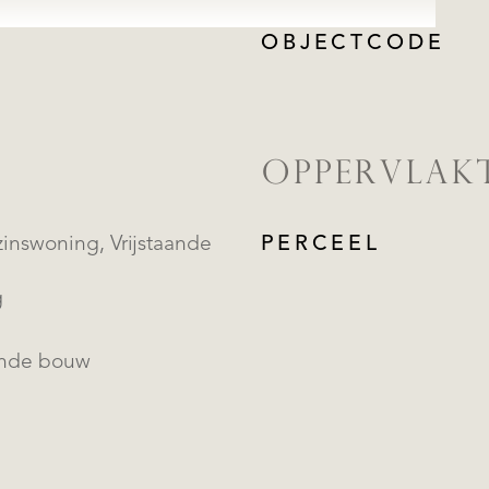
OBJECTCODE
OPPERVLAK
oning, Vrijstaande
PERCEEL
g
ande bouw
REGISTREER