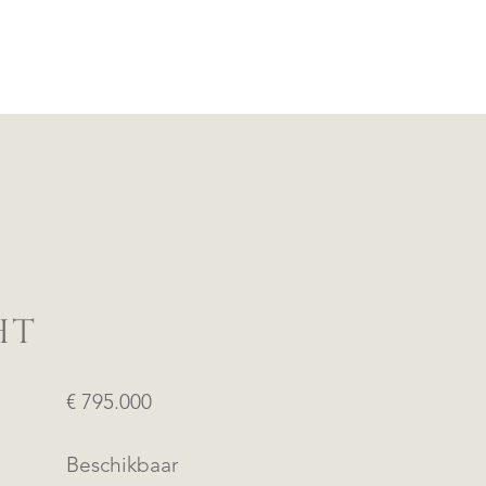
HT
€ 795.000
Beschikbaar