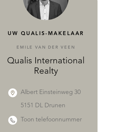
DIENSTEN
UW QUALIS-MAKELAAR
EMILE VAN DER VEEN
Qualis International
Realty
Albert Einsteinweg 30
5151 DL Drunen
Toon telefoonnummer