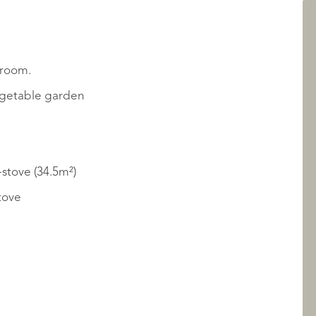
AANBOD
r room.
vegetable garden
-stove (34.5m²)
stove
OVER QUALIS