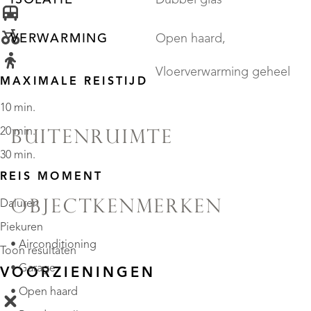
VERWARMING
Open haard,
Vloerverwarming geheel
MAXIMALE REISTIJD
10 min.
20 min.
BUITENRUIMTE
30 min.
REIS MOMENT
OBJECTKENMERKEN
Daluren
Piekuren
• Airconditioning
Toon resultaten
• Garage
VOORZIENINGEN
• Open haard