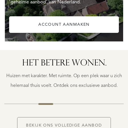
'geheime aanbod' van Nederland.
ACCOUNT AANMAKEN
HET BETERE WONEN.
BERGERAC
BERGERAC
Huizen met karakter. Met ruimte. Op een plek waar u zich
€
787.500
helemaal thuis voelt. Ontdek ons exclusieve aanbod.
NIEUW
BEKIJK ONS VOLLEDIGE AANBOD