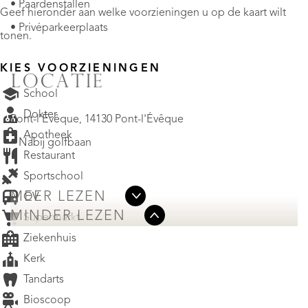
• Paardenstallen
Geef hieronder aan welke voorzieningen u op de kaart wilt
• Privéparkeerplaats
tonen.
KIES VOORZIENINGEN
LOCATIE
School
Dokter
Pont-l'Évêque, 14130 Pont-l'Évêque
Apotheek
• Nabij golfbaan
Restaurant
Sportschool
MEER LEZEN
OV
MINDER LEZEN
Supermarkt
Ziekenhuis
Kerk
Tandarts
Bioscoop