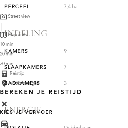
PERCEEL
7,4 ha
Street view
INDELING
Map view
10 min
KAMERS
9
20 min
30 min
SLAAPKAMERS
7
Reistijd
BADKAMERS
3
Voorzieningen
BEREKEN JE REISTIJD
ENERGIE
KIES JE VERVOER
ISOLATIE
Dubbel glas