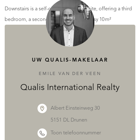
Downstairs is a self-contained guest suite, offering a third
bedroom, a second bathroom, and a cosy 10 m²
lounge/diner with kitchenette - perfect for visitors or rental
income. This level also houses the utility rooms: cave,
workshop, and laundry.
UW QUALIS-MAKELAAR
Just beside the main house, a traditional 15 m² mazot -
EMILE VAN DER VEEN
currently arranged as the fourth bedroom - comes with its
Qualis International Realty
own WC and sink, and could easily serve as a guest space,
studio, or home office.
Albert Einsteinweg 30
5151 DL Drunen
Whether you're looking for a primary residence with space
Toon telefoonnummer
and privacy, or a second home to enjoy the Alpine lifestyle