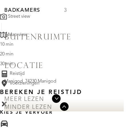
BADKAMERS
3
Street view
Map view
BUITENRUIMTE
10 min
20 min
30 min
LOCATIE
Reistijd
Manigod, 74230 Manigod
Voorzieningen
BEREKEN JE REISTIJD
MEER LEZEN
MINDER LEZEN
KIES JE VERVOER