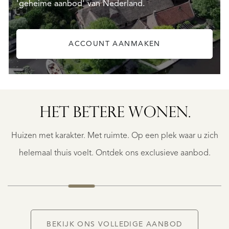
'geheime aanbod' van Nederland.
ACCOUNT AANMAKEN
HET BETERE WONEN.
GEAUNE
E
GEAUNE
Huizen met karakter. Met ruimte. Op een plek waar u zich
€
399.500
helemaal thuis voelt. Ontdek ons exclusieve aanbod.
NIEUW
BEKIJK ONS VOLLEDIGE AANBOD