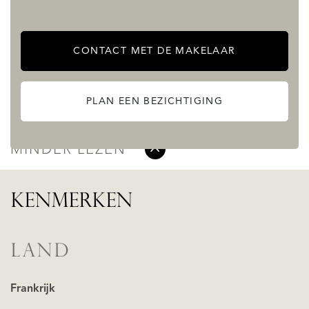
in every season, this chalet offers a rare and versatile
opportunity.
CONTACT MET DE MAKELAAR
Contact me today for more information or to arrange a
PLAN EEN BEZICHTIGING
viewing.
MEER LEZEN
MINDER LEZEN
KENMERKEN
LAND
Frankrijk