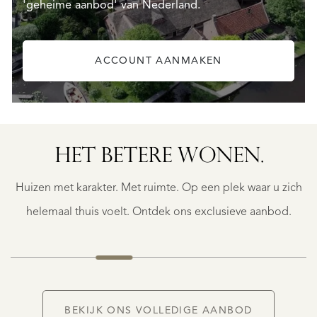
'geheime aanbod' van Nederland.
ACCOUNT AANMAKEN
HET BETERE WONEN.
BERGERAC
BERGERAC
Huizen met karakter. Met ruimte. Op een plek waar u zich
€
787.500
helemaal thuis voelt. Ontdek ons exclusieve aanbod.
NIEUW
BEKIJK ONS VOLLEDIGE AANBOD