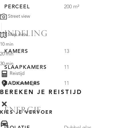
PERCEEL
200 m²
Street view
INDELING
Map view
10 min
KAMERS
13
20 min
30 min
SLAAPKAMERS
11
Reistijd
BADKAMERS
11
Voorzieningen
BEREKEN JE REISTIJD
ENERGIE
KIES JE VERVOER
ISOLATIE
Dubbel glas