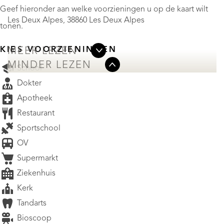
Geef hieronder aan welke voorzieningen u op de kaart wilt
Les Deux Alpes, 38860 Les Deux Alpes
tonen.
KIES VOORZIENINGEN
MEER LEZEN
MINDER LEZEN
School
Dokter
Apotheek
Restaurant
Sportschool
OV
Supermarkt
Ziekenhuis
Kerk
Tandarts
Bioscoop