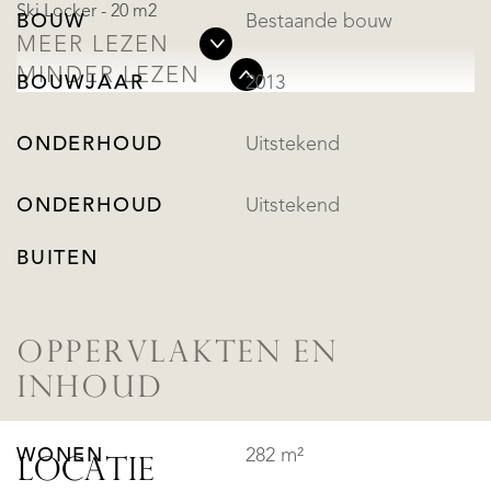
Ski Locker - 20 m2
BOUW
Bestaande bouw
MEER LEZEN
MINDER LEZEN
BOUWJAAR
2013
ONDERHOUD
Uitstekend
ONDERHOUD
Uitstekend
BUITEN
OPPERVLAKTEN EN
INHOUD
WONEN
282 m²
LOCATIE