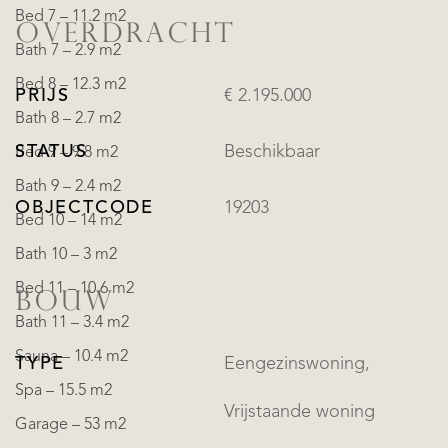
Bed 7 – 11.2 m2
OVERDRACHT
Bath 7 – 2.9 m2
Bed 8 – 12.3 m2
PRIJS
€ 2.195.000
Bath 8 – 2.7 m2
STATUS
Beschikbaar
Bed 9 – 9.8 m2
Bath 9 – 2.4 m2
OBJECTCODE
19203
Bed 10 – 14 m2
Bath 10 – 3 m2
Bed 11 – 10.6 m2
BOUW
Bath 11 – 3.4 m2
Sauna – 10.4 m2
TYPE
Eengezinswoning,
Spa – 15.5 m2
Vrijstaande woning
Garage – 53 m2