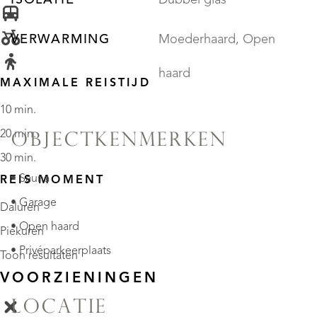
VERWARMING
Moederhaard, Open
haard
MAXIMALE REISTIJD
10 min.
20 min.
OBJECTKENMERKEN
30 min.
• Sauna
REIS MOMENT
• Garage
Daluren
• Open haard
Piekuren
• Privéparkeerplaats
Toon resultaten
VOORZIENINGEN
LOCATIE