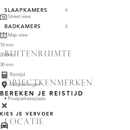
SLAAPKAMERS
4
Street view
BADKAMERS
4
Map view
10 min
BUITENRUIMTE
20 min
30 min
Reistijd
OBJECTKENMERKEN
Voorzieningen
BEREKEN JE REISTIJD
• Privéparkeerplaats
KIES JE VERVOER
LOCATIE