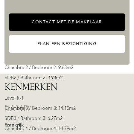
Level 0
Entrée / Entrance: 2.67m2
CONTACT MET DE MAKELAAR
Local à ski: 5.00m2
Séjour Cuisine: 49.56m2
PLAN EEN BEZICHTIGING
Chambre 1 / Bedroom 1: 8.94m2
SDB1 / Bathroom 1: 4.22m2
Chambre 2 / Bedroom 2: 9.63m2
SDB2 / Bathroom 2: 3.93m2
KENMERKEN
Level R-1
LAND
Chambre 3 / Bedroom 3: 14.10m2
SDB3 / Bathroom 3: 6.27m2
Frankrijk
Chambre 4 / Bedroom 4: 14.79m2