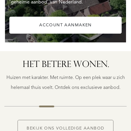
'geheime aanbod' van Nederland.
ACCOUNT AANMAKEN
HET BETERE WONEN.
BERGERAC
BERGERAC
Huizen met karakter. Met ruimte. Op een plek waar u zich
€
787.500
helemaal thuis voelt. Ontdek ons exclusieve aanbod.
NIEUW
BEKIJK ONS VOLLEDIGE AANBOD