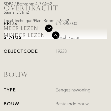
SDB4 / Bathroom 4: 7.04m2
OVERDRACHT
Sauna: 3.51m2
Local Technique/Plant Room: 5.65m2
PRIJS
€ 1.395.000
MEER LEZEN
MINDER LEZEN
STATUS
Beschikbaar
OBJECTCODE
19233
BOUW
TYPE
Eengezinswoning
BOUW
Bestaande bouw