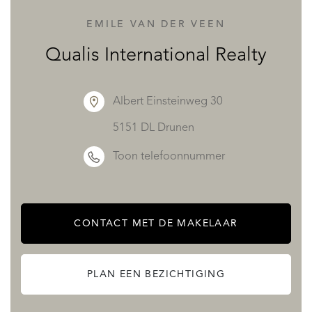
EMILE VAN DER VEEN
The purchase of this chalet benefits from the recuperation
Qualis International Realty
of 20% VAT from the asking price with a rental contract in
place.
Albert Einsteinweg 30
5151 DL Drunen
For more detailed information and to organise a visit,
Toon telefoonnummer
please do get in touch.
Level 0 :
CONTACT MET DE MAKELAAR
Ski Room/Entrée: 15.50m2
Sauna: 4.35m2
PLAN EEN BEZICHTIGING
Fitness: 10.40m2
LT Buanderie/Plant Room Laundry: 9m2