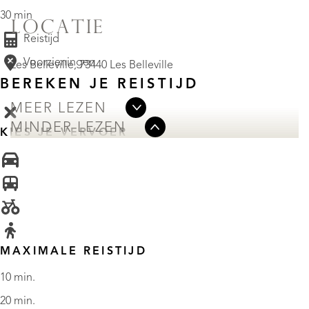
30 min
LOCATIE
Reistijd
Voorzieningen
Les Belleville, 73440 Les Belleville
BEREKEN JE REISTIJD
MEER LEZEN
MINDER LEZEN
KIES JE VERVOER
MAXIMALE REISTIJD
10 min.
20 min.