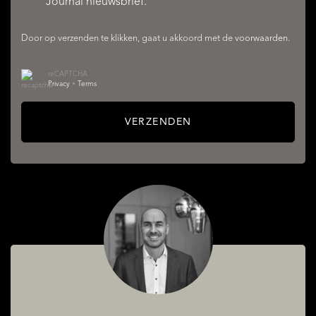
Journal nieuwsbrief.
Door op verzenden te klikken, gaat u akkoord met de
voorwaarden
.
AANBOD
reCAPTCHA
Privacy
•
Terms
VERZENDEN
DIENSTEN