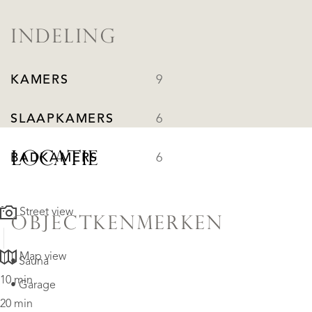
INDELING
KAMERS
9
SLAAPKAMERS
6
LOCATIE
BADKAMERS
6
Street view
OBJECTKENMERKEN
Map view
• Sauna
10 min
• Garage
20 min