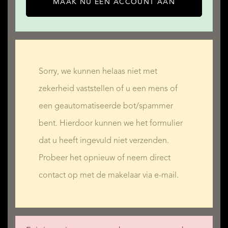
MAAK NU EEN ACCOUNT AAN
Sorry, we kunnen helaas niet met
zekerheid vaststellen of u een mens of
een geautomatiseerde bot/spammer
bent. Hierdoor kunnen we het formulier
dat u heeft ingevuld niet verzenden.
Probeer het opnieuw of neem direct
contact op met de makelaar via e-mail.