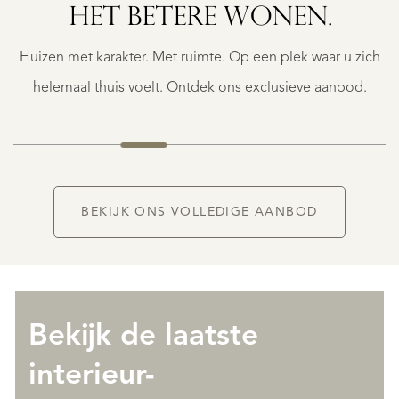
HET BETERE WONEN.
FOY-
TARENTAISE
Huizen met karakter. Met ruimte. Op een plek waar u zich
€
1.400.000
helemaal thuis voelt. Ontdek ons exclusieve aanbod.
NIEUW
BEKIJK ONS VOLLEDIGE AANBOD
Bekijk de laatste
interieur-