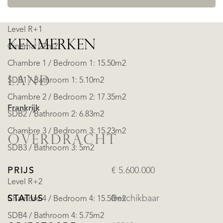
Level R+1
KENMERKEN
Cinema: 22m2
Chambre 1 / Bedroom 1: 15.50m2
LAND
SDB1 / Bathroom 1: 5.10m2
Chambre 2 / Bedroom 2: 17.35m2
Frankrijk
SDB2 / Bathroom 2: 6.83m2
Chambre 3 / Bedroom 3: 15.23m2
OVERDRACHT
SDB3 / Bathroom 3: 5m2
PRIJS
€ 5.600.000
Level R+2
STATUS
Beschikbaar
Chambre 4 / Bedroom 4: 15.50m2
SDB4 / Bathroom 4: 5.75m2