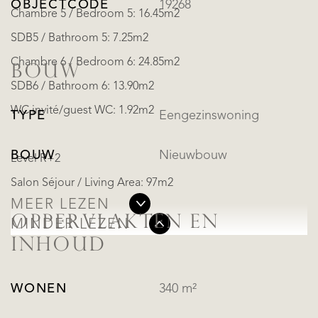
OBJECTCODE
19268
Chambre 5 / Bedroom 5: 16.45m2
SDB5 / Bathroom 5: 7.25m2
Chambre 6 / Bedroom 6: 24.85m2
BOUW
SDB6 / Bathroom 6: 13.90m2
WC invité/guest WC: 1.92m2
TYPE
Eengezinswoning
BOUW
Nieuwbouw
Level R+2
Salon Séjour / Living Area: 97m2
MEER LEZEN
OPPERVLAKTEN EN
MINDER LEZEN
INHOUD
WONEN
340 m²