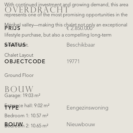
With continued investment and growing demand, this area
OVERDRACHT
represents one of the most promising opportunities in the
Méribel valley—making this chalet not only an exceptional
PRIJS
€ 2.850.000
lifestyle purchase, but also a compelling long-term
STATUS
Beschikbaar
investment.
Chalet Layout
OBJECTCODE
19771
Ground Floor
BOUW
Garage: 19.03 m²
Entrance hall: 9.02 m²
TYPE
Eengezinswoning
Bedroom 1: 10.57 m²
BOUW
Nieuwbouw
Bedroom 2: 10.65 m²