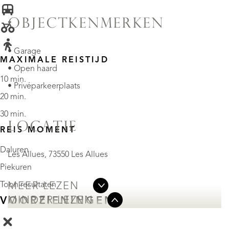
OBJECTKENMERKEN
• Garage
MAXIMALE REISTIJD
• Open haard
10 min.
• Privéparkeerplaats
20 min.
30 min.
LOCATIE
REIS MOMENT
Daluren
Les Allues, 73550 Les Allues
Piekuren
Toon resultaten
MEER LEZEN
MINDER LEZEN
VOORZIENINGEN