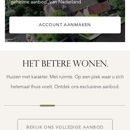
'geheime aanbod' van Nederland.
ACCOUNT AANMAKEN
HET BETERE WONEN.
BERGERAC
BERGERAC
Huizen met karakter. Met ruimte. Op een plek waar u zich
€
787.500
helemaal thuis voelt. Ontdek ons exclusieve aanbod.
NIEUW
BEKIJK ONS VOLLEDIGE AANBOD