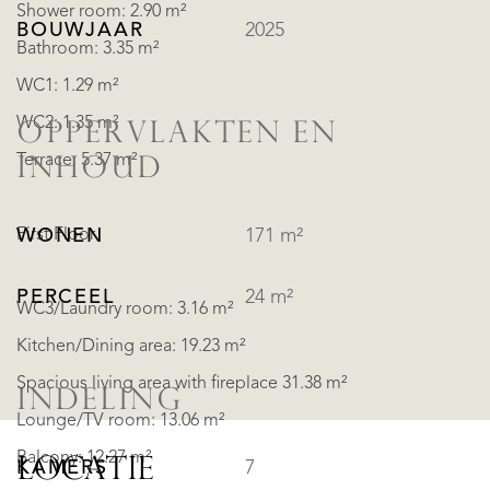
Shower room: 2.90 m²
BOUWJAAR
2025
Bathroom: 3.35 m²
WC1: 1.29 m²
WC2: 1.35 m²
OPPERVLAKTEN EN
Terrace: 5.37 m²
INHOUD
First Floor
WONEN
171 m²
PERCEEL
24 m²
WC3/Laundry room: 3.16 m²
Kitchen/Dining area: 19.23 m²
Spacious living area with fireplace 31.38 m²
INDELING
Lounge/TV room: 13.06 m²
Balcony: 12.27 m²
LOCATIE
KAMERS
7