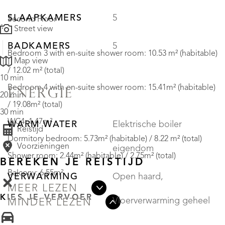
SLAAPKAMERS
5
Second Floor
Street view
BADKAMERS
5
Bedroom 3 with en-suite shower room: 10.53 m² (habitable)
Map view
/ 12.02 m² (total)
10 min
Bedroom 4 with en-suite shower room: 15.41m² (habitable)
ENERGIE
20 min
/ 19.08m² (total)
30 min
WC4: 1.47m²
WARM WATER
Elektrische boiler
Reistijd
Dormitory bedroom: 5.73m² (habitable) / 8.22 m² (total)
Voorzieningen
eigendom
Shower room: 2.44m² (habitable) / 2.75m² (total)
BEREKEN JE REISTIJD
Balcony: 6.55m²
VERWARMING
Open haard,
MEER LEZEN
KIES JE VERVOER
Vloerverwarming geheel
MINDER LEZEN