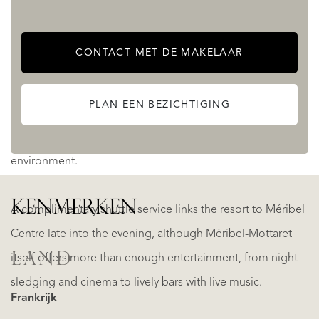
Beyond skiing, the resort offers an excellent selection of
shops, restaurants, and year-round activities. The
CONTACT MET DE MAKELAAR
magnificent Lac de Tueda, nestled beneath Mont Vallon at
the gateway to the Vanoise National Park, provides a
PLAN EEN BEZICHTIGING
spectacular setting for walking, cross-country skiing, or
simply enjoying lunch in an outstanding natural
environment.
KENMERKEN
A complimentary shuttle service links the resort to Méribel
Centre late into the evening, although Méribel-Mottaret
LAND
itself offers more than enough entertainment, from night
sledging and cinema to lively bars with live music.
Frankrijk