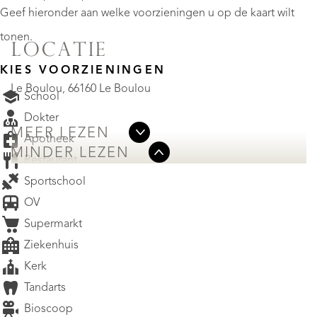
Geef hieronder aan welke voorzieningen u op de kaart wilt
tonen.
LOCATIE
KIES VOORZIENINGEN
Le Boulou, 66160 Le Boulou
School
Dokter
MEER LEZEN
Apotheek
MINDER LEZEN
Restaurant
Sportschool
OV
Supermarkt
Ziekenhuis
Kerk
Tandarts
Bioscoop