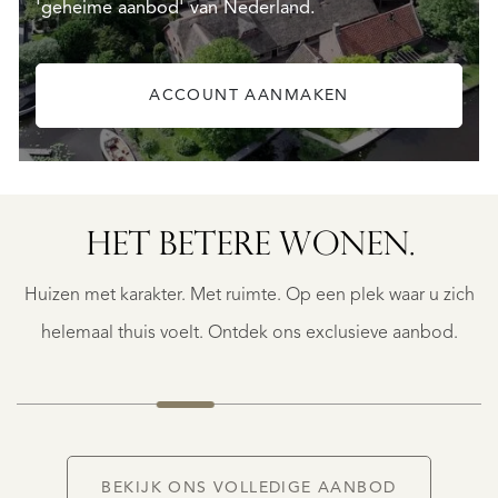
'geheime aanbod' van Nederland.
ACCOUNT AANMAKEN
HET BETERE WONEN.
GEAUNE
GEAUNE
Huizen met karakter. Met ruimte. Op een plek waar u zich
€
399.500
helemaal thuis voelt. Ontdek ons exclusieve aanbod.
NIEUW
BEKIJK ONS VOLLEDIGE AANBOD