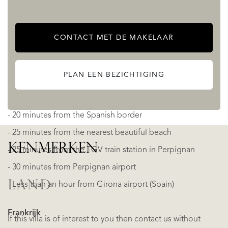
the sun go down, it’s a simply stunning spot.
This property is more than just a home—it’s a setting for
CONTACT MET DE MAKELAAR
memories, creativity and inspiration. Located in one of the
most scenic corners of southern France, it remains within
PLAN EEN BEZICHTIGING
easy reach of local amenities, Spain and the Mediterranean
coast:
- 20 minutes from the Spanish border
- 25 minutes from the nearest beautiful beach
KENMERKEN
- 25 minutes from the TGV train station in Perpignan
- 30 minutes from Perpignan airport
LAND
- Less than an hour from Girona airport (Spain)
Frankrijk
If this villa is of interest to you then contact us without