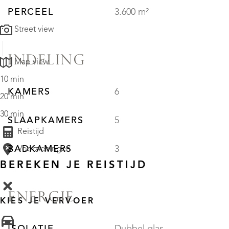
PERCEEL
3.600 m²
Street view
INDELING
Map view
10 min
KAMERS
6
20 min
30 min
SLAAPKAMERS
5
Reistijd
BADKAMERS
3
Voorzieningen
BEREKEN JE REISTIJD
ENERGIE
KIES JE VERVOER
ISOLATIE
Dubbel glas