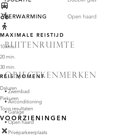
VERWARMING
Open haard
MAXIMALE REISTIJD
BUITENRUIMTE
10 min.
20 min.
30 min.
OBJECTKENMERKEN
REIS MOMENT
Daluren
• Zwembad
Piekuren
• Airconditioning
Toon resultaten
• Garage
VOORZIENINGEN
• Open haard
• Privéparkeerplaats