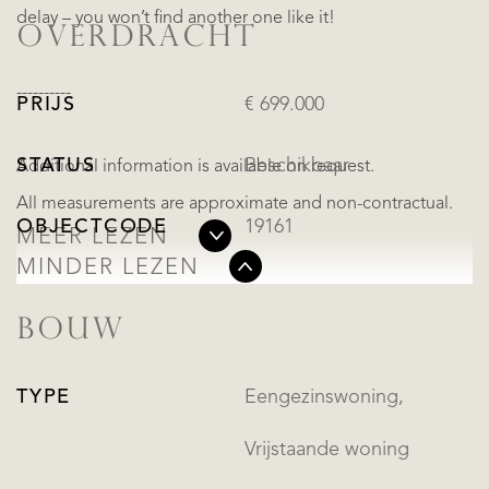
delay – you won’t find another one like it!
OVERDRACHT
----------
PRIJS
€ 699.000
STATUS
Beschikbaar
Additional information is available on request.
All measurements are approximate and non-contractual.
OBJECTCODE
19161
MEER LEZEN
MINDER LEZEN
BOUW
TYPE
Eengezinswoning,
Vrijstaande woning