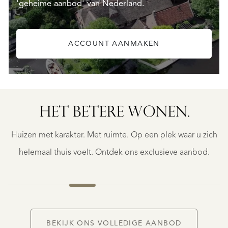
'geheime aanbod' van Nederland.
ACCOUNT AANMAKEN
HET BETERE WONEN.
BERGERAC
BERGERAC
Huizen met karakter. Met ruimte. Op een plek waar u zich
€
787.500
helemaal thuis voelt. Ontdek ons exclusieve aanbod.
NIEUW
BEKIJK ONS VOLLEDIGE AANBOD