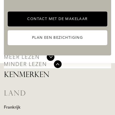
terrace (25.5 m²) with summer kitchen
Additional outbuildings include:
CONTACT MET DE MAKELAAR
• Workshop (11.7 m²)
• Garage (25 m²) with remote-controlled door
PLAN EEN BEZICHTIGING
• Gated access leading to the courtyard, garage, and
tower.
MEER LEZEN
MINDER LEZEN
KENMERKEN
LAND
Frankrijk