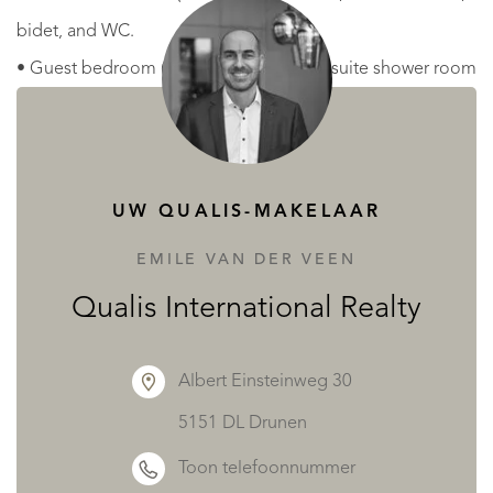
bidet, and WC.
• Guest bedroom (26.7 m²): also with en suite shower room
(8 m²)
Second Floor - Accessible via the stone spiral staircase.
UW QUALIS-MAKELAAR
• Open-plan living / reception room (50 m²):
• Two bedrooms (24 m² and 26 m²) each with en suite
EMILE VAN DER VEEN
shower rooms and storage.
Qualis International Realty
• Attic: accessible via a ladder in the upper section of the
tower.
Albert Einsteinweg 30
5151 DL Drunen
Exterior
Toon telefoonnummer
The courtyard garden with a central fountain , a covered