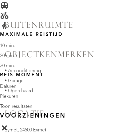
BUITENRUIMTE
MAXIMALE REISTIJD
10 min.
OBJECTKENMERKEN
20 min.
30 min.
• Airconditioning
REIS MOMENT
• Garage
Daluren
• Open haard
Piekuren
Toon resultaten
LOCATIE
VOORZIENINGEN
Eymet, 24500 Eymet