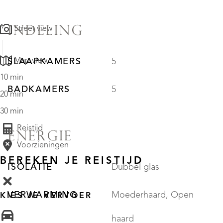
INDELING
Street view
Map view
SLAAPKAMERS
5
10 min
BADKAMERS
5
20 min
30 min
Reistijd
ENERGIE
Voorzieningen
BEREKEN JE REISTIJD
ISOLATIE
Dubbel glas
VERWARMING
Moederhaard, Open
KIES JE VERVOER
haard