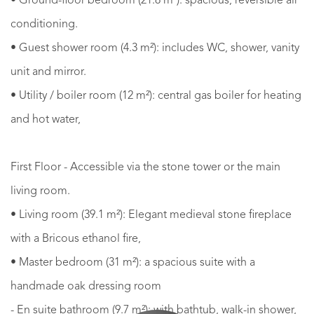
• Ground-floor bedroom (21.8 m²): spacious, reversible air
conditioning.
• Guest shower room (4.3 m²): includes WC, shower, vanity
unit and mirror.
• Utility / boiler room (12 m²): central gas boiler for heating
and hot water,
First Floor - Accessible via the stone tower or the main
living room.
• Living room (39.1 m²): Elegant medieval stone fireplace
with a Bricous ethanol fire,
• Master bedroom (31 m²): a spacious suite with a
handmade oak dressing room
- En suite bathroom (9.7 m²): with bathtub, walk-in shower,