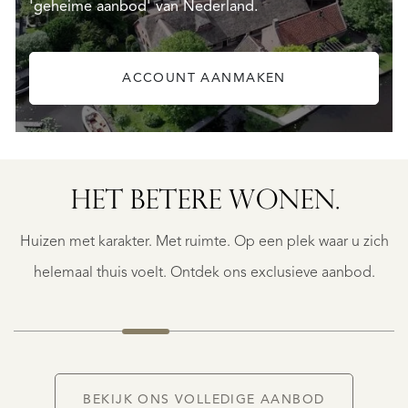
'geheime aanbod' van Nederland.
ACCOUNT AANMAKEN
HET BETERE WONEN.
BERGERAC
BERGERAC
Huizen met karakter. Met ruimte. Op een plek waar u zich
€
787.500
helemaal thuis voelt. Ontdek ons exclusieve aanbod.
NIEUW
BEKIJK ONS VOLLEDIGE AANBOD