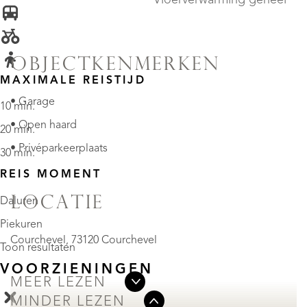
OBJECTKENMERKEN
MAXIMALE REISTIJD
• Garage
10 min.
• Open haard
20 min.
• Privéparkeerplaats
30 min.
REIS MOMENT
LOCATIE
Daluren
Piekuren
Courchevel, 73120 Courchevel
Toon resultaten
VOORZIENINGEN
MEER LEZEN
MINDER LEZEN