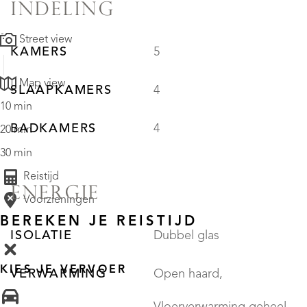
INDELING
Street view
KAMERS
5
Map view
SLAAPKAMERS
4
10 min
BADKAMERS
4
20 min
30 min
Reistijd
ENERGIE
Voorzieningen
BEREKEN JE REISTIJD
ISOLATIE
Dubbel glas
KIES JE VERVOER
VERWARMING
Open haard,
Vloerverwarming geheel