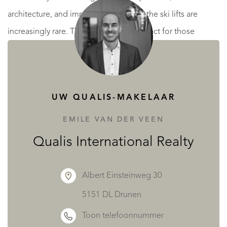
architecture, and immediate access to the ski lifts are
increasingly rare. This is a superb prospect for those
seeking a refined alpine retreat in a prime village location.
MEER LEZEN
MINDER LEZEN
UW QUALIS-MAKELAAR
EMILE VAN DER VEEN
Qualis International Realty
Albert Einsteinweg 30
5151 DL Drunen
Toon telefoonnummer