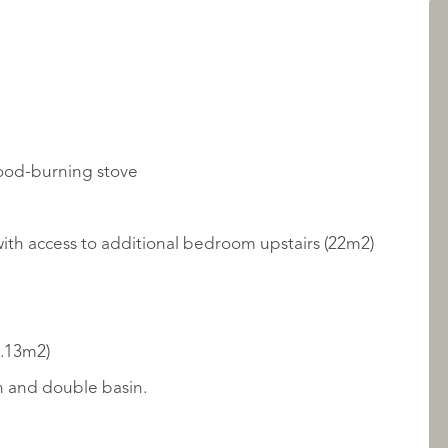
AANBOD
wood-burning stove
with access to additional bedroom upstairs (22m2)
OVER QUALIS
2.13m2)
th and double basin.