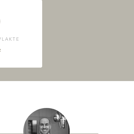
LAKTE
²