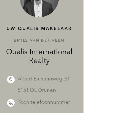
DIENSTEN
UW QUALIS-MAKELAAR
EMILE VAN DER VEEN
Qualis International
Realty
Albert Einsteinweg 30
5151 DL Drunen
Toon telefoonnummer