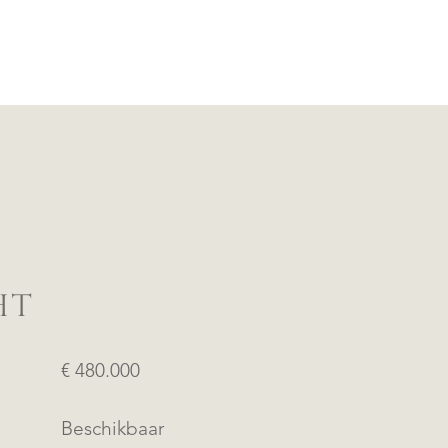
HT
€ 480.000
Beschikbaar