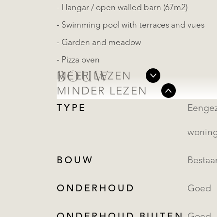
- Hangar / open walled barn (67m2)
- Swimming pool with terraces and vues
- Garden and meadow
- Pizza oven
BOUW
MEER LEZEN
MINDER LEZEN
TYPE
Eengezinsw
wonin
BOUW
Besta
ONDERHOUD
Goed