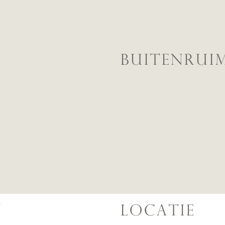
BUITENRUI
N
LOCATIE