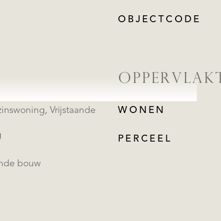
OBJECTCODE
OPPERVLAK
oning, Vrijstaande
WONEN
g
PERCEEL
ande bouw
REGISTREER