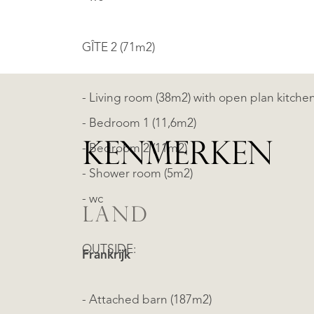
GÎTE 2 (71m2)
- Living room (38m2) with open plan kitchen
- Bedroom 1 (11,6m2)
KENMERKEN
- Bedroom 2 (11m2)
- Shower room (5m2)
- wc
LAND
OUTSIDE:
Frankrijk
- Attached barn (187m2)