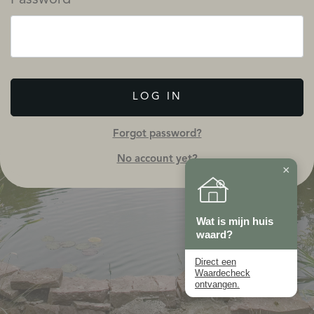
LOG IN
Forgot password?
No account yet?
×
Wat is mijn huis
waard?
Direct een
Waardecheck
ontvangen.