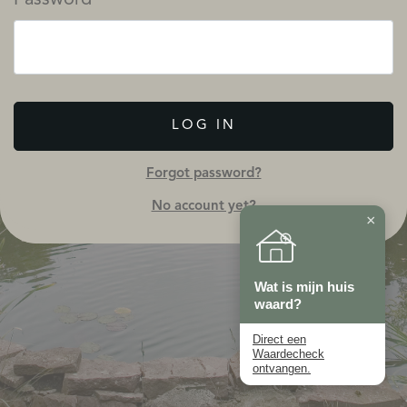
LOG IN
Forgot password?
No account yet?
×
Wat is mijn huis
waard?
Direct een
Waardecheck
ontvangen.