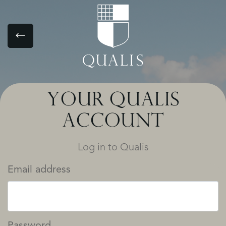
YOUR QUALIS
ACCOUNT
Log in to Qualis
Email address
Password