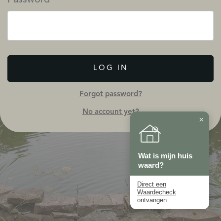
LOG IN
Forgot password?
No account yet?
×
Wat is mijn huis
waard?
Direct een
Waardecheck
ontvangen.