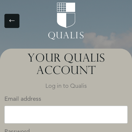
YOUR QUALIS
ACCOUNT
Log in to Qualis
Email address
Password